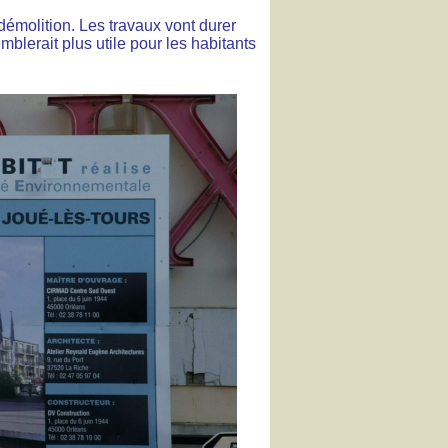
démolition. Les travaux vont durer
blerait plus utile pour les habitants