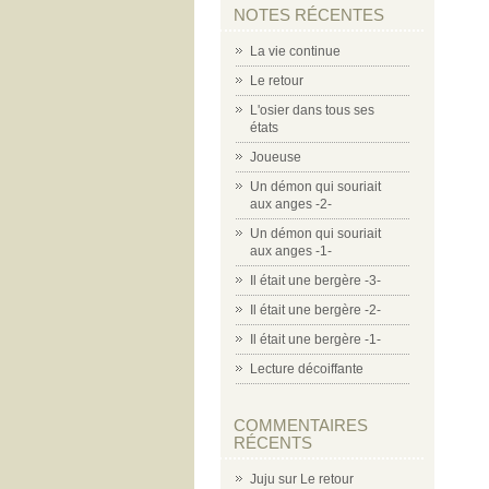
NOTES RÉCENTES
La vie continue
Le retour
L'osier dans tous ses
états
Joueuse
Un démon qui souriait
aux anges -2-
Un démon qui souriait
aux anges -1-
Il était une bergère -3-
Il était une bergère -2-
Il était une bergère -1-
Lecture décoiffante
COMMENTAIRES
RÉCENTS
Juju
sur
Le retour