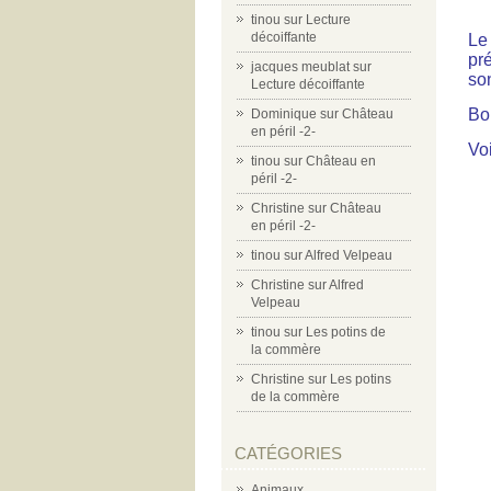
tinou
sur
Lecture
décoiffante
Le 
pr
jacques meublat
sur
so
Lecture décoiffante
Bon
Dominique
sur
Château
en péril -2-
Voi
tinou
sur
Château en
péril -2-
Christine
sur
Château
en péril -2-
tinou
sur
Alfred Velpeau
Christine
sur
Alfred
Velpeau
tinou
sur
Les potins de
la commère
Christine
sur
Les potins
de la commère
CATÉGORIES
Animaux