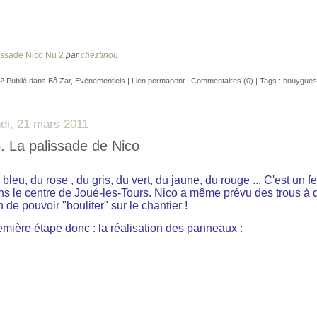
issade Nico Nu 2
par
cheztinou
2 Publié dans
Bô Zar
,
Evènementiels
|
Lien permanent
|
Commentaires (0)
| Tags :
bouygues
ndi, 21 mars 2011
. La palissade de Nico
bleu, du rose , du gris, du vert, du jaune, du rouge ... C'est un f
ns le centre de Joué-les-Tours. Nico a même prévu des trous à d
n de pouvoir "bouliter" sur le chantier !
emière étape donc : la réalisation des panneaux :