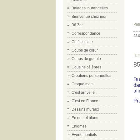
Balades tourangelles
Bienvenue chez moi
Pal
Bô Zar
Correspondance
22:0
Côté cuisine
Coups de cœur
lu
Coups de gueule
85
Cousins célèbres
Créations personnelles
Du 
Croque mots
da
afi
C'est arrivé le ...
Pr
C'est en France
Dessins muraux
En noir et blanc
Enigmes
Evènementiels