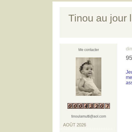
Tinou au jour l
di
Me contacter
95
Jeu
me
ass
tinoulamutti@aol.com
AOÛT 2026