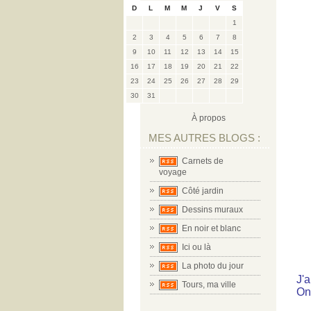
D
L
M
M
J
V
S
1
2
3
4
5
6
7
8
9
10
11
12
13
14
15
16
17
18
19
20
21
22
23
24
25
26
27
28
29
30
31
À propos
MES AUTRES BLOGS :
Carnets de
voyage
Côté jardin
Dessins muraux
En noir et blanc
Ici ou là
La photo du jour
J'a
Tours, ma ville
On 