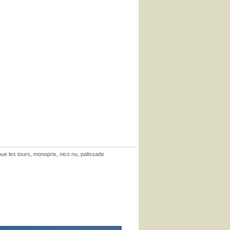
oue les tours
,
monoprix
,
nico nu
,
palissade