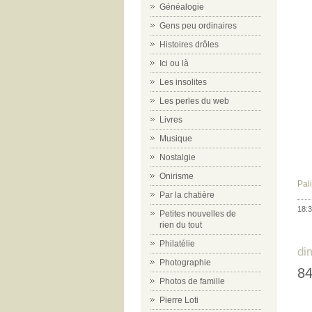
Généalogie
Gens peu ordinaires
Histoires drôles
Ici ou là
Les insolites
Les perles du web
Livres
Musique
Nostalgie
Onirisme
Pal
Par la chatière
18:3
Petites nouvelles de
rien du tout
Philatélie
di
Photographie
84
Photos de famille
Pierre Loti