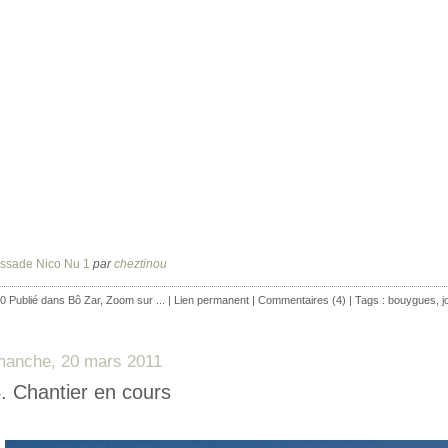
issade Nico Nu 1
par
cheztinou
0 Publié dans
Bô Zar
,
Zoom sur ...
|
Lien permanent
|
Commentaires (4)
| Tags :
bouygues
,
j
manche, 20 mars 2011
. Chantier en cours