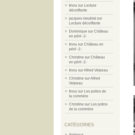
tinou
sur
Lecture
décoiffante
jacques meublat
sur
Lecture décoiffante
Dominique
sur
Château
en péril -2-
tinou
sur
Château en
péril -2-
Christine
sur
Château
en péril -2-
tinou
sur
Alfred Velpeau
Christine
sur
Alfred
Velpeau
tinou
sur
Les potins de
la commère
Christine
sur
Les potins
de la commère
CATÉGORIES
Animaux