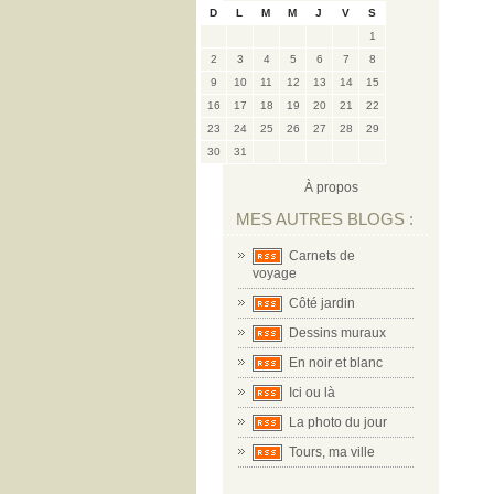
D
L
M
M
J
V
S
1
2
3
4
5
6
7
8
9
10
11
12
13
14
15
16
17
18
19
20
21
22
23
24
25
26
27
28
29
30
31
À propos
MES AUTRES BLOGS :
Carnets de
voyage
Côté jardin
Dessins muraux
En noir et blanc
Ici ou là
La photo du jour
Tours, ma ville