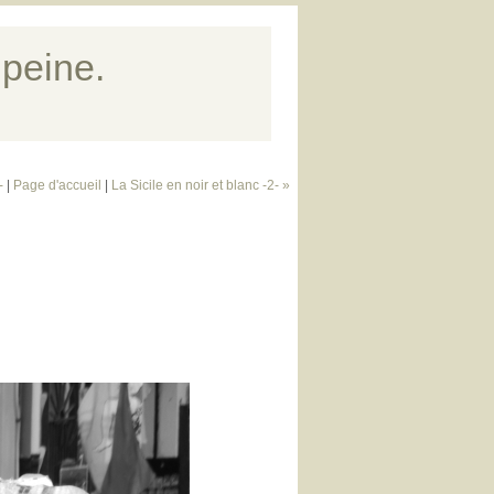
 peine.
-
|
Page d'accueil
|
La Sicile en noir et blanc -2- »