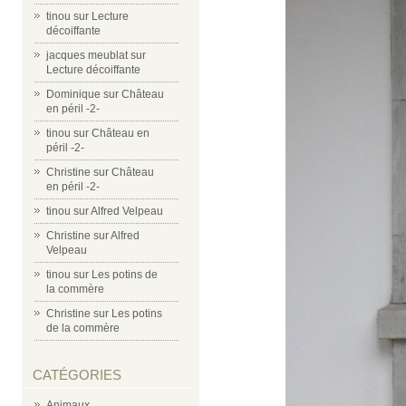
tinou
sur
Lecture
décoiffante
jacques meublat
sur
Lecture décoiffante
Dominique
sur
Château
en péril -2-
tinou
sur
Château en
péril -2-
Christine
sur
Château
en péril -2-
tinou
sur
Alfred Velpeau
Christine
sur
Alfred
Velpeau
tinou
sur
Les potins de
la commère
Christine
sur
Les potins
de la commère
CATÉGORIES
Animaux