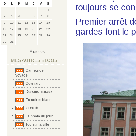
D
L
M
M
J
V
S
toujours se con
1
2
3
4
5
6
7
8
Premier arrêt d
9
10
11
12
13
14
15
gardes font le 
16
17
18
19
20
21
22
23
24
25
26
27
28
29
30
31
À propos
MES AUTRES BLOGS :
Carnets de
voyage
Côté jardin
Dessins muraux
En noir et blanc
Ici ou là
La photo du jour
Tours, ma ville